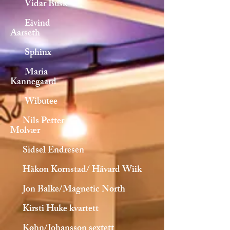
Vidar Busk
Eivind
Aarseth
Sphinx
Maria
Kannegaard
Wibutee
Nils Petter
Molvær
Sidsel Endresen
Håkon Kornstad/ Håvard Wiik
Jon Balke/Magnetic North
Kirsti Huke kvartett
Køhn/Johansson sextett