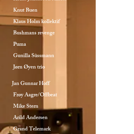
Knut Buen
Klaus Holm kollektif
Bushmans revenge
Puma
Gunilla Sûssmann
Jørn Øyen trio
Jan Gunnar Hoff
Frøy Aagre/Offbeat
Mike Stern
Arild Andersen
Grand Telemark