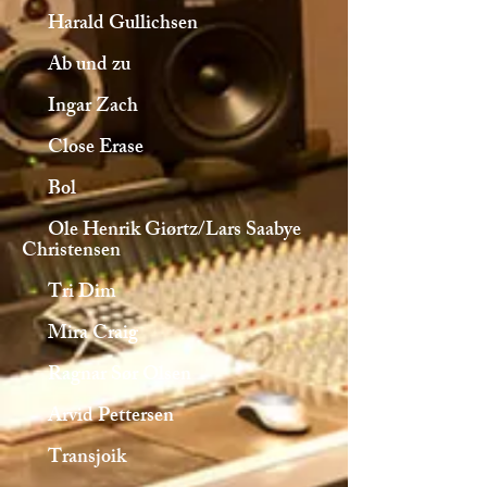
Harald Gullichsen
Ab und zu
Ingar Zach
Close Erase
Bol
Ole Henrik Giørtz/Lars Saabye
Christensen
Tri Dim
Mira Craig
Ragnar Sør Olsen
Arvid Pettersen
Transjoik