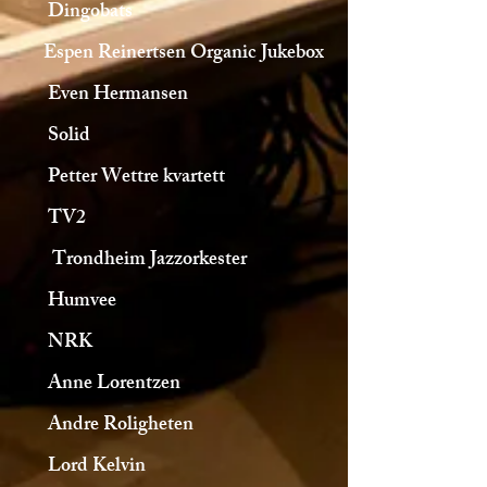
Dingobats
Espen Reinertsen Organic Jukebox
Even Hermansen
Solid
Petter Wettre kvartett
TV2
Trondheim Jazzorkester
Humvee
NRK
Anne Lorentzen
Andre Roligheten
Lord Kelvin